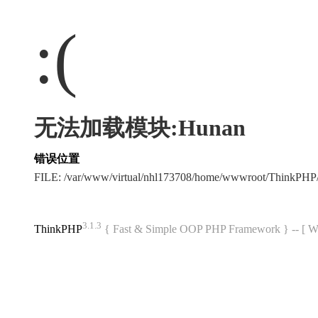
:(
无法加载模块:Hunan
错误位置
FILE: /var/www/virtual/nhl173708/home/wwwroot/ThinkPH
3.1.3
ThinkPHP
{ Fast & Simple OOP PHP Framework } -- 