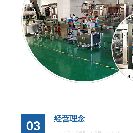
经营理念
03
OWN BUSINESS PHILOSOPHY