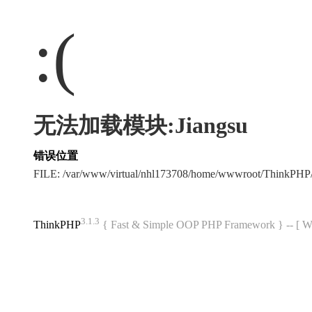
:(
无法加载模块:Jiangsu
错误位置
FILE: /var/www/virtual/nhl173708/home/wwwroot/ThinkPH
3.1.3
ThinkPHP
{ Fast & Simple OOP PHP Framework } -- 