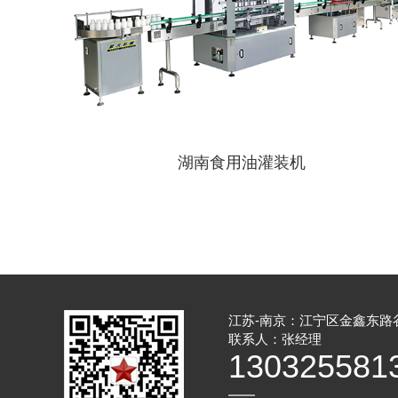
湖南食用油灌装机
江苏-南京：江宁区金鑫东路
联系人：张经理
130325581