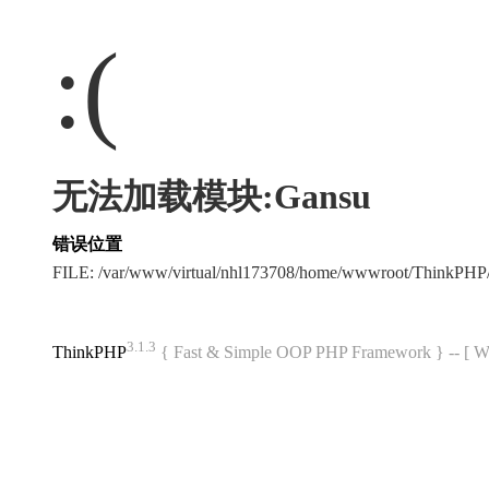
:(
无法加载模块:Gansu
错误位置
FILE: /var/www/virtual/nhl173708/home/wwwroot/ThinkPH
3.1.3
ThinkPHP
{ Fast & Simple OOP PHP Framework } -- 