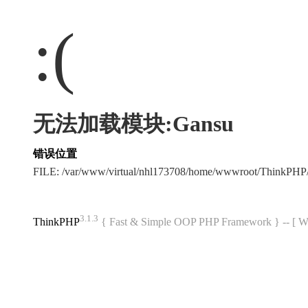
:(
无法加载模块:Gansu
错误位置
FILE: /var/www/virtual/nhl173708/home/wwwroot/ThinkPH
3.1.3
ThinkPHP
{ Fast & Simple OOP PHP Framework } -- 