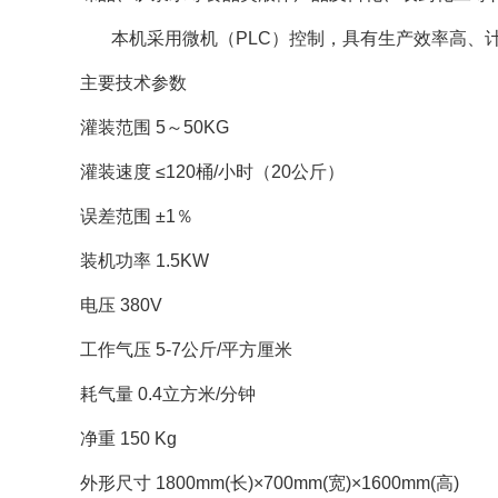
本机采用微机（PLC）控制，具有生产效率高、计
主要技术参数
灌装范围 5～50KG
灌装速度 ≤120桶/小时（20公斤）
误差范围 ±1％
装机功率 1.5KW
电压 380V
工作气压 5-7公斤/平方厘米
耗气量 0.4立方米/分钟
净重 150 Kg
外形尺寸 1800mm(长)×700mm(宽)×1600mm(高)